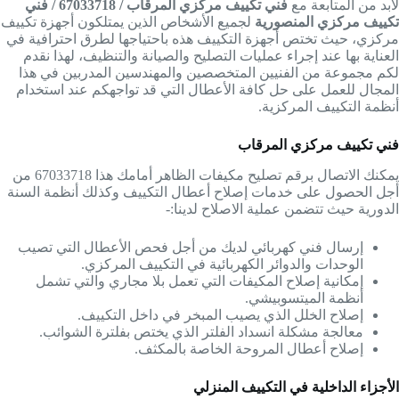
لابد من المتابعة مع
فني تكييف مركزي المرقاب / 67033718 / فني
تكييف مركزي المنصورية
لجميع الأشخاص الذين يمتلكون أجهزة تكييف
مركزي، حيث تختص أجهزة التكييف هذه باحتياجها لطرق احترافية في
العناية بها عند إجراء عمليات التصليح والصيانة والتنظيف، لهذا نقدم
لكم مجموعة من الفنيين المتخصصين والمهندسين المدربين في هذا
المجال للعمل على حل كافة الأعطال التي قد تواجهكم عند استخدام
أنظمة التكييف المركزية.
فني تكييف مركزي المرقاب
يمكنك الاتصال برقم تصليح مكيفات الظاهر أمامك هذا 67033718 من
أجل الحصول على خدمات إصلاح أعطال التكييف وكذلك أنظمة السنة
الدورية حيث تتضمن عملية الاصلاح لدينا:-
إرسال فني كهربائي لديك من أجل فحص الأعطال التي تصيب
الوحدات والدوائر الكهربائية في التكييف المركزي.
إمكانية إصلاح المكيفات التي تعمل بلا مجاري والتي تشمل
أنظمة الميتسوبيشي.
إصلاح الخلل الذي يصيب المبخر في داخل التكييف.
معالجة مشكلة انسداد الفلتر الذي يختص بفلترة الشوائب.
إصلاح أعطال المروحة الخاصة بالمكثف.
الأجزاء الداخلية في التكييف المنزلي