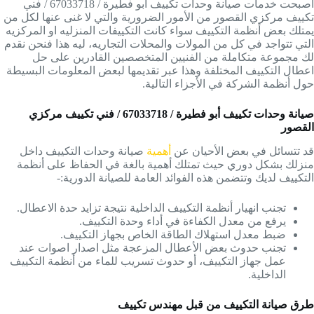
أصبحت خدمات صيانة وحدات تكييف أبو فطيرة / 67033718 / فني
تكييف مركزي القصور من الأمور الضرورية والتي لا غنى عنها لكل من
يمتلك بعض أنظمة التكييف سواء كانت التكييفات المنزليه او المركزيه
التي تتواجد في كل من المولات والمحلات التجاريه، ليه هذا فنحن نقدم
لك مجموعة متكاملة من الفنيين المتخصصين القادرين على حل
اعطال التكييف المختلفة وهذا عبر تقديمها لبعض المعلومات البسيطة
حول أنظمة الشركة في الأجزاء التالية.
صيانة وحدات تكييف أبو فطيرة / 67033718 / فني تكييف مركزي
القصور
قد تتسائل في بعض الأحيان عن
أهمية
صيانة وحدات التكييف داخل
منزلك بشكل دوري حيث تمتلك أهمية بالغة في الحفاظ على أنظمة
التكييف لديك وتتضمن هذه الفوائد العامة للصيانة الدورية:-
تجنب انهيار أنظمة التكييف الداخلية نتيجة تزايد حدة الاعطال.
يرفع من معدل الكفاءة في أداء وحدة التكييف.
ضبط معدل استهلاك الطاقة الخاص بجهاز التكييف.
تجنب حدوث بعض الأعطال المزعجة مثل اصدار اصوات عند
عمل جهاز التكييف، أو حدوث تسريب للماء من أنظمة التكييف
الداخلية.
طرق صيانة التكييف من قبل مهندس تكييف