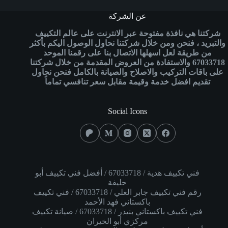
عن الشركة
شركتنا هي نافذة مفتوحة عبر الانترنت على عالم التكييف
والتبريد ، فنحن ومن خلال شركتنا نحاول الوصول اليكم بأكثر
من طريقة لعل اسهلها الاتصال بنا على رقمنا الموحد
67033718
والاستفادة من العروض المقدمة من خلال شركتنا
على باقات التركيب والاصلاح والصيانة بالكامل فنحن
نحاول
تقديم افضل خدمة وقيمة مقابل سعر تنافسي تماماً
Social Icons
فني تكييف هدية / 67033718 / أفضل فني تكييف أبو
حليفة
رقم فني تكييف جابر العلي / 67033718 / فني تكييف
باكستاني فهد الأحمد
فني تكييف باكستاني بنيدر / 67033718 / صيانة تكييف
مركزي أبو الخيران