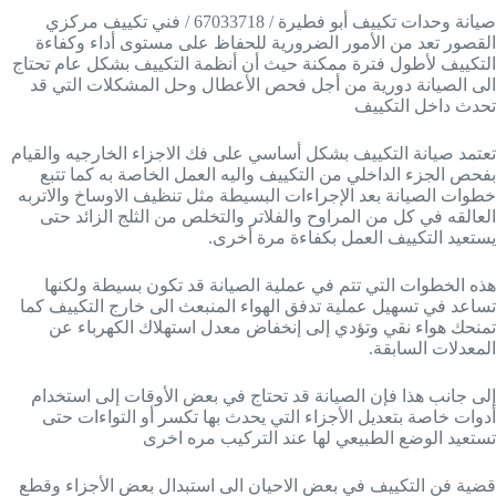
صيانة وحدات تكييف أبو فطيرة / 67033718 / فني تكييف مركزي
القصور تعد من الأمور الضرورية للحفاظ على مستوى أداء وكفاءة
التكييف لأطول فترة ممكنة حيث أن أنظمة التكييف بشكل عام تحتاج
الى الصيانة دورية من أجل فحص الأعطال وحل المشكلات التي قد
تحدث داخل التكييف
تعتمد صيانة التكييف بشكل أساسي على فك الاجزاء الخارجيه والقيام
بفحص الجزء الداخلي من التكييف واليه العمل الخاصة به كما تتبع
خطوات الصيانة بعد الإجراءات البسيطة مثل تنظيف الاوساخ والاتربه
العالقه في كل من المراوح والفلاتر والتخلص من الثلج الزائد حتى
يستعيد التكييف العمل بكفاءة مرة أخرى.
هذه الخطوات التي تتم في عملية الصيانة قد تكون بسيطة ولكنها
تساعد في تسهيل عملية تدفق الهواء المنبعث الى خارج التكييف كما
تمنحك هواء نقي وتؤدي إلى إنخفاض معدل استهلاك الكهرباء عن
المعدلات السابقة.
إلى جانب هذا فإن الصيانة قد تحتاج في بعض الأوقات إلى استخدام
أدوات خاصة بتعديل الأجزاء التي يحدث بها تكسر أو التواءات حتى
تستعيد الوضع الطبيعي لها عند التركيب مره اخرى
قضية فن التكييف في بعض الاحيان الى استبدال بعض الأجزاء وقطع