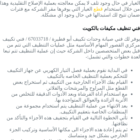
الغيار في حال وجود تلف لا يمكن معالجته بعملية الإصلاح التقليدية وهذا
من خلال استخدام
قطع
الغيار التي يوفرها مقر الشركه مع فترات
ضمان تتيح لك استبدالها في حال وجود أي مشكلة.
فني تنظيف مكيفات بالكويت
يوفر لك فني صيانة وحدات تكييف أبو فطيرة / 67033718 / فني تكييف
مركزي القصور المهام الأساسية مثل عمليات التنظيف التي تتم من
قبل بعض المتخصصين داخل الشركة حيث إن عملية التنظيف تتم تبعا
لعدة خطوات والتي تشمل:-
في البداية نقوم بعملية فصل التيار الكهربي عن جهاز التكييف
للتحكم بعملية التنظيف الخاصه بالتكييف
القيام بفك الأجزاء الخارجية من التكييف ثم استخراج بعض
القطع مثل المراوح والمرشحات والفلاتر.
مع استخدام أداة الفرشاة وبعد الأدوات الدقيقة للتخلص من
الأتربة الزائدة والعوالق المتواجدة بها.
بعد الانتهاء من عملية التنظيف يتم استخدام مجموعة من
المنظفات الخاصة بتعقيم التكييف.
تأتي الخطوة التالية في القيام بتجفيف هذه الأجزاء والتأكد من
نظافتها.
ثم يتم إعادة هذه الاجزاء الى مكانها الأساسية وتركيب الجزء
الخارجي بشكل جيد ومتماسك