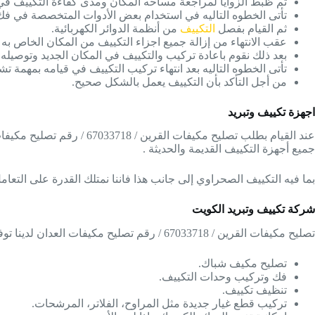
ثم ظبط الزوايا لمراجعة مساحه المكان ومدى كفاءة التكييف في 
تأتى الخطوه التاليه في استخدام بعض الأدوات المتخصصة في فك 
ثم القيام بفصل
التكييف
من أنظمة الدوائر الكهربائية.
عقب الانتهاء من إزالة جميع اجزاء التكييف من المكان الخاص به 
بعد ذلك نقوم باعادة تركيب والتكييف في المكان الجديد وتوصيله با
تأتى الخطوه التاليه بعد انتهاء تركيب التكييف في قيامه بمهمة ت
من أجل التأكد بأن التكييف يعمل بالشكل صحيح.
اجهزة تكييف وتبريد
عند القيام بطلب تصليح م
جميع أجهزة التكييف القديمة والحديثة .
بما فيه التكييف الصحراوي إلى جانب هذا فاننا نمتلك القدرة على التعا
شركة تكييف وتبريد الكويت
تصليح مكيفات القرين / 67033718 / رقم تصليح مكيفات العدان لدينا توفر العديد من المراكز داخل كل من مدن الكويت حيث تجد لدينا خدمة:-
تصليح مكيف شباك.
فك وتركيب وحدات التكييف.
تنظيف تكييف.
تركيب قطع غيار جديدة مثل المراوح، الفلاتر، المرشحات.