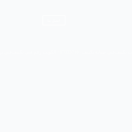
اتصل بنا
فني صيانة تكييف / 67033718 / الكويت رقم فني تكييف
فني تركيب تكيي