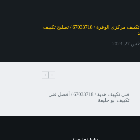
أفضل فني تكييف مركزي الوفرة / 67033718 / تصليح تكييف
د
2, 2023
فني تكييف هدية / 67033718 / أفضل فني
تكييف أبو حليفة
Contact Info