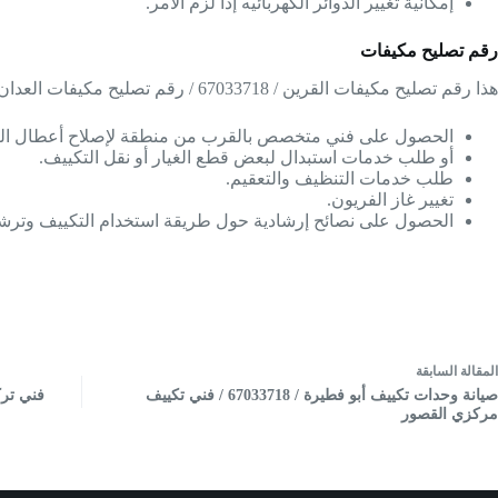
إمكانية تغيير الدوائر الكهربائيه إذا لزم الأمر.
رقم تصليح مكيفات
هذا رقم تصليح مكيفات القرين / 67033718 / رقم تصليح مكيفات العدان يمكنك التواصل معه في أي وقت من أجل:-
الحصول على فني متخصص بالقرب من منطقة لإصلاح أعطال التك
أو طلب خدمات استبدال لبعض قطع الغيار أو نقل التكييف.
طلب خدمات التنظيف والتعقيم.
تغيير غاز الفريون.
الحصول على نصائح إرشادية حول طريقة استخدام التكييف وترشي
ال
مقالة
السابقة
صيانة وحدات تكييف أبو فطيرة / 67033718 / فني تكييف
مركزي القصور