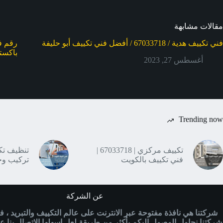
مقالات مشابهة
فني تكييف هدية / 67033718 / أفضل فني تكييف أبو حليفة
باكستا
أغسطس 27, 2023
Trending now
تكييف مركزي | 67033718 |
فني تكييف بالكويت
تركيب وح
عن الشركة
شركتنا هي نافذة مفتوحة عبر الانترنت على عالم التكييف والتبريد ، 
شركتنا نحاول الوصول اليكم بأكثر من طريقة لعل اسهلها الاتصال بنا ع