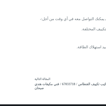
ييف المختلفة.
د استهلاك الطاقة.
ال
مقالة
التالية
فني تركيب تكييف الفنطاس / 67033718 / فني مكيفات هندي
صبحان